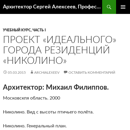
Поиск
Архитектор Сергей Алексеев, Профессор кафедры ИА и АР ААИ ЮФУ
ПЕРЕЙТИ
ОСНОВ
К
МЕНЮ
СОДЕРЖИМОМУ
УЧЕБНЫЙ КУРС, ЧАСТЬ I
ПРОЕКТ «ИДЕАЛЬНОГО»
ГОРОДА РЕЗИДЕНЦИЙ
«НИКОЛИНО»
05.03.2015
ARCHIALEXEEV
ОСТАВИТЬ КОММЕНТАРИЙ
Архитектор: Михаил Филиппов.
Московскпя область. 2000
Николино. Вид с высоты птичьего полёта.
Николино. Генеральный план.