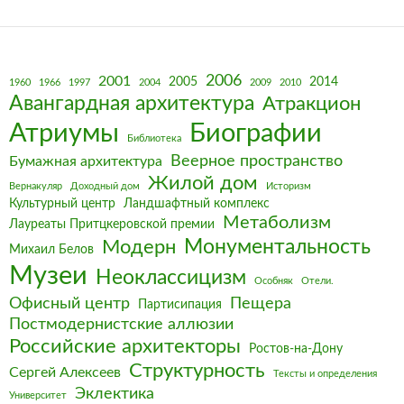
2006
2001
2005
2014
1960
1966
1997
2004
2009
2010
Авангардная архитектура
Атракцион
Биографии
Атриумы
Библиотека
Веерное пространство
Бумажная архитектура
Жилой дом
Вернакуляр
Доходный дом
Историзм
Культурный центр
Ландшафтный комплекс
Метаболизм
Лауреаты Притцкеровской премии
Монументальность
Модерн
Михаил Белов
Музеи
Неоклассицизм
Особняк
Отели.
Офисный центр
Пещера
Партисипация
Постмодернистские аллюзии
Российские архитекторы
Ростов-на-Дону
Структурность
Сергей Алексеев
Тексты и определения
Эклектика
Университет