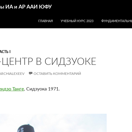
дры ИА и АР ААИ ЮФУ
ПЕРЕЙТИ К СОДЕРЖИМОМУ
ГЛАВНАЯ
УЧЕБНЫЙ КУРС 2023
ФУНДАМЕНТАЛЬНЫ
АСТЬ I
-ЦЕНТР В СИДЗУОКЕ
ARCHIALEXEEV
ОСТАВИТЬ КОММЕНТАРИЙ
ендзо Танге
, Сидзуока 1971.