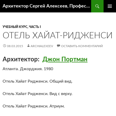
Поиск
Архитектор Сергей Алексеев, Профессор кафедры ИА и АР ААИ ЮФУ
ПЕРЕЙТИ
ОСНОВ
К
МЕНЮ
СОДЕРЖИМОМУ
УЧЕБНЫЙ КУРС, ЧАСТЬ I
ОТЕЛЬ ХАЙАТ-РИДЖЕНСИ
08.03.2015
ARCHIALEXEEV
ОСТАВИТЬ КОММЕНТАРИЙ
Архитектор:
Джон Портман
Атланта. Джорджия. 1980
Отель Хайат Ридженси. Общий вид.
Отель Хайат Ридженси. Вид с верху.
Отель Хайат Ридженси. Атриум.