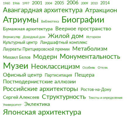
2006
2001
2005
2014
1960
1966
1997
2004
2009
2010
Авангардная архитектура
Атракцион
Биографии
Атриумы
Библиотека
Веерное пространство
Бумажная архитектура
Жилой дом
Вернакуляр
Доходный дом
Историзм
Культурный центр
Ландшафтный комплекс
Метаболизм
Лауреаты Притцкеровской премии
Монументальность
Модерн
Михаил Белов
Музеи
Неоклассицизм
Особняк
Отели.
Офисный центр
Пещера
Партисипация
Постмодернистские аллюзии
Российские архитекторы
Ростов-на-Дону
Структурность
Сергей Алексеев
Тексты и определения
Эклектика
Университет
Японская архитектура