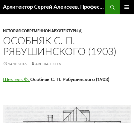
Поиск
Архитектор Сергей Алексеев, Профессор кафедры ИА и АР ААИ ЮФУ
ПЕРЕЙТИ
ОСНОВ
К
МЕНЮ
СОДЕРЖИМОМУ
ИСТОРИЯ СОВРЕМЕННОЙ АРХИТЕКТУРЫ (I)
ОСОБНЯК С. П.
РЯБУШИНСКОГО (1903)
14.10.2016
ARCHIALEXEEV
Шехтель Ф.
Особняк С. П. Рябушинского (1903)