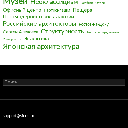
Музеи
Неоклассицизм
Особняк
Отели.
Офисный центр
Пещера
Партисипация
Постмодернистские аллюзии
Российские архитекторы
Ростов-на-Дону
Структурность
Сергей Алексеев
Тексты и определения
Эклектика
Университет
Японская архитектура
Найти:
support@sfedu.ru