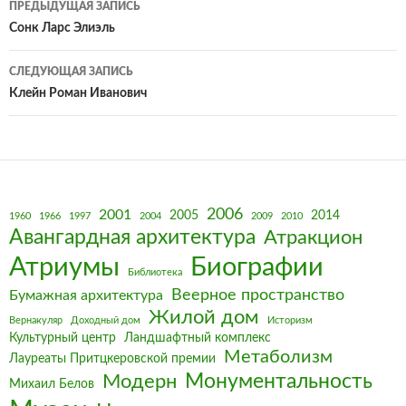
ПРЕДЫДУЩАЯ ЗАПИСЬ
по
Сонк Ларс Элиэль
записям
СЛЕДУЮЩАЯ ЗАПИСЬ
Клейн Роман Иванович
2006
2001
2005
2014
1960
1966
1997
2004
2009
2010
Авангардная архитектура
Атракцион
Биографии
Атриумы
Библиотека
Веерное пространство
Бумажная архитектура
Жилой дом
Вернакуляр
Доходный дом
Историзм
Культурный центр
Ландшафтный комплекс
Метаболизм
Лауреаты Притцкеровской премии
Монументальность
Модерн
Михаил Белов