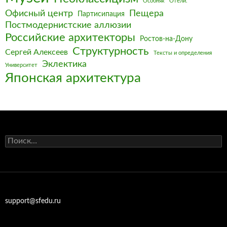
Особняк
Отели.
Офисный центр
Пещера
Партисипация
Постмодернистские аллюзии
Российские архитекторы
Ростов-на-Дону
Структурность
Сергей Алексеев
Тексты и определения
Эклектика
Университет
Японская архитектура
Найти:
support@sfedu.ru