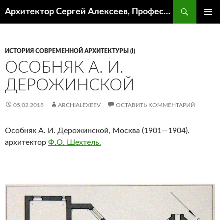
Поиск
Архитектор Сергей Алексеев, Профессор кафедры ИА и АР ААИ ЮФУ
ПЕРЕЙТИ
ОСНОВ
К
МЕНЮ
СОДЕРЖИМОМУ
ИСТОРИЯ СОВРЕМЕННОЙ АРХИТЕКТУРЫ (I)
ОСОБНЯК А. И.
ДЕРОЖИНСКОЙ
05.02.2018
ARCHIALEXEEV
ОСТАВИТЬ КОММЕНТАРИЙ
Особняк А. И. Дерожинской, Москва (1901—1904).
архитектор
Ф.О. Шехтель.