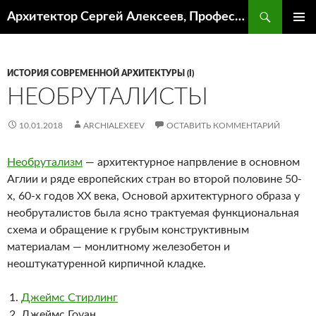
Поиск
Архитектор Сергей Алексеев, Профессор кафедры ИА и АР ААИ ЮФУ
ПЕРЕЙТИ
ОСНОВ
К
МЕНЮ
СОДЕРЖИМОМУ
ИСТОРИЯ СОВРЕМЕННОЙ АРХИТЕКТУРЫ (I)
НЕОБРУТАЛИСТЫ
10.01.2018
ARCHIALEXEEV
ОСТАВИТЬ КОММЕНТАРИЙ
Необрутализм
— архитектурное напрвление в основном
Аглии и ряде европейских стран во второй половине 50-
х, 60-х годов ХХ века, Основой архитектурного образа у
необруталистов была ясно трактуемая функциональная
схема и обращение к грубым конструктивным
материалам — монлитному железобетон и
неоштукатуренной кирпичной кладке.
Джеймс Стирлинг
Джеймс Гоуан