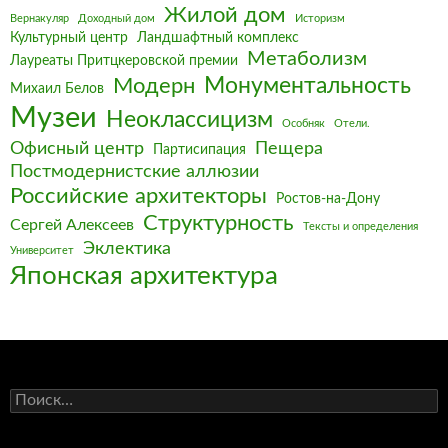
Жилой дом
Вернакуляр
Доходный дом
Историзм
Культурный центр
Ландшафтный комплекс
Метаболизм
Лауреаты Притцкеровской премии
Монументальность
Модерн
Михаил Белов
Музеи
Неоклассицизм
Особняк
Отели.
Офисный центр
Пещера
Партисипация
Постмодернистские аллюзии
Российские архитекторы
Ростов-на-Дону
Структурность
Сергей Алексеев
Тексты и определения
Эклектика
Университет
Японская архитектура
Найти: