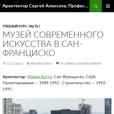
Поиск
Архитектор Сергей Алексеев, Профессор кафедры ИА и АР ААИ ЮФУ
ПЕРЕЙТИ
ОСНОВ
К
МЕНЮ
СОДЕРЖИМОМУ
УЧЕБНЫЙ КУРС, ЧАСТЬ I
МУЗЕЙ СОВРЕМЕННОГО
ИСКУССТВА В САН-
ФРАНЦИСКО
13.12.2015
ARCHIALEXEEV
ОСТАВИТЬ КОММЕНТАРИЙ
Архитектор
:
Марио Ботта
. Сан-Франциско, США.
Проектирование — 1989-1992 . Строительство — 1992-
1995.