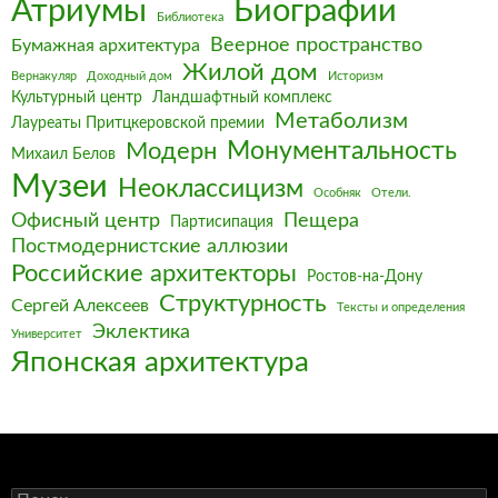
Биографии
Атриумы
Библиотека
Веерное пространство
Бумажная архитектура
Жилой дом
Вернакуляр
Доходный дом
Историзм
Культурный центр
Ландшафтный комплекс
Метаболизм
Лауреаты Притцкеровской премии
Монументальность
Модерн
Михаил Белов
Музеи
Неоклассицизм
Особняк
Отели.
Офисный центр
Пещера
Партисипация
Постмодернистские аллюзии
Российские архитекторы
Ростов-на-Дону
Структурность
Сергей Алексеев
Тексты и определения
Эклектика
Университет
Японская архитектура
Найти: