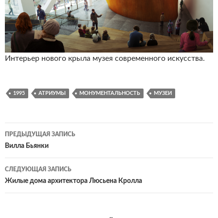
Интерьер нового крыла музея современного искусства.
1995
АТРИУМЫ
МОНУМЕНТАЛЬНОСТЬ
МУЗЕИ
Навигация
ПРЕДЫДУЩАЯ ЗАПИСЬ
по
Вилла Бьянки
записям
СЛЕДУЮЩАЯ ЗАПИСЬ
Жилые дома архитектора Люсьена Кролла