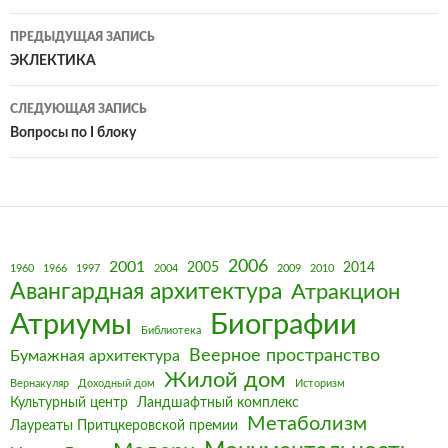
Навигация
ПРЕДЫДУЩАЯ ЗАПИСЬ
по
ЭКЛЕКТИКА
записям
СЛЕДУЮЩАЯ ЗАПИСЬ
Вопросы по I блоку
2006
2001
2005
2014
1960
1966
1997
2004
2009
2010
Авангардная архитектура
Атракцион
Биографии
Атриумы
Библиотека
Веерное пространство
Бумажная архитектура
Жилой дом
Вернакуляр
Доходный дом
Историзм
Культурный центр
Ландшафтный комплекс
Метаболизм
Лауреаты Притцкеровской премии