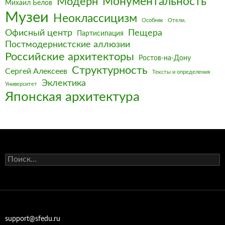
Монументальность
Модерн
Михаил Белов
Музеи
Неоклассицизм
Особняк
Отели.
Офисный центр
Пещера
Партисипация
Постмодернистские аллюзии
Российские архитекторы
Ростов-на-Дону
Структурность
Сергей Алексеев
Тексты и определения
Эклектика
Университет
Японская архитектура
Найти:
support@sfedu.ru