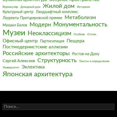
Жилой дом
Вернакуляр
Доходный дом
Историзм
Культурный центр
Ландшафтный комплекс
Метаболизм
Лауреаты Притцкеровской премии
Монументальность
Модерн
Михаил Белов
Музеи
Неоклассицизм
Особняк
Отели.
Офисный центр
Пещера
Партисипация
Постмодернистские аллюзии
Российские архитекторы
Ростов-на-Дону
Структурность
Сергей Алексеев
Тексты и определения
Эклектика
Университет
Японская архитектура
Найти: