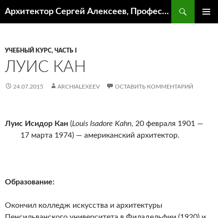
Поиск
Архитектор Сергей Алексеев, Профессор кафедры ИА и АР ААИ ЮФУ
ПЕРЕЙТИ
ОСНОВ
К
МЕНЮ
СОДЕРЖИМОМУ
УЧЕБНЫЙ КУРС, ЧАСТЬ I
ЛУИС КАН
24.07.2015
ARCHIALEXEEV
ОСТАВИТЬ КОММЕНТАРИЙ
Луис Исидор Кан
(
Louis Isadore Kahn
, 20 февраля 1901 —
17 марта 1974) — американский архитектор.
Образование:
Окончил колледж искусства и архитектуры
Пенсильванского университета в Филадельфии (1920) и