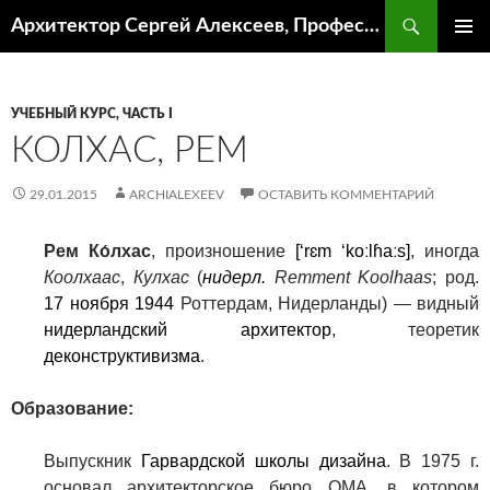
Поиск
Архитектор Сергей Алексеев, Профессор кафедры ИА и АР ААИ ЮФУ
ПЕРЕЙТИ
ОСНОВ
К
МЕНЮ
СОДЕРЖИМОМУ
УЧЕБНЫЙ КУРС, ЧАСТЬ I
КОЛХАС, РЕМ
29.01.2015
ARCHIALEXEEV
ОСТАВИТЬ КОММЕНТАРИЙ
Рем Ко́лхас
, произношение
[‘rɛm ‘koːlɦaːs]
, иногда
Коолхаас
,
Кулхас
(
нидерл.
Remment Koolhaas
; род.
17 ноября
1944
Роттердам, Нидерланды
)
— видный
нидерландский
архитектор
, теоретик
деконструктивизма
.
Образование:
Выпускник
Гарвардской школы дизайна
. В 1975
г.
основал архитекторское бюро ОМА, в котором