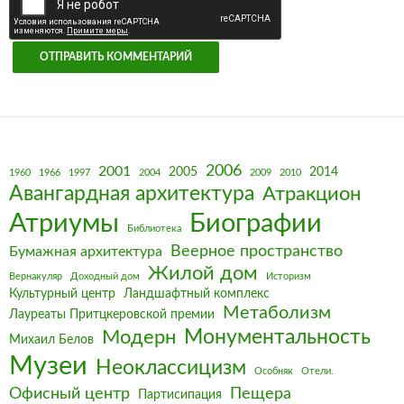
2006
2001
2005
2014
1960
1966
1997
2004
2009
2010
Авангардная архитектура
Атракцион
Биографии
Атриумы
Библиотека
Веерное пространство
Бумажная архитектура
Жилой дом
Вернакуляр
Доходный дом
Историзм
Культурный центр
Ландшафтный комплекс
Метаболизм
Лауреаты Притцкеровской премии
Монументальность
Модерн
Михаил Белов
Музеи
Неоклассицизм
Особняк
Отели.
Офисный центр
Пещера
Партисипация