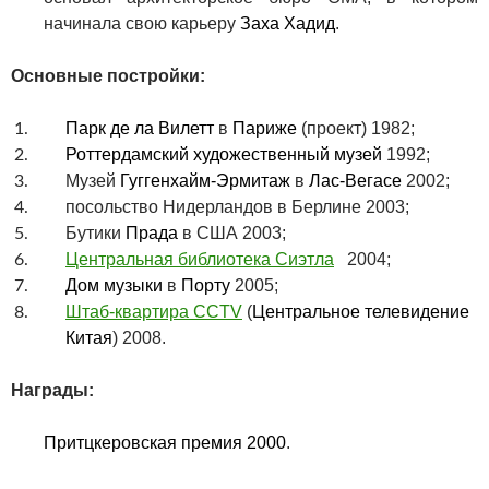
начинала свою карьеру
Заха Хадид
.
Основные постройки:
Парк де ла Вилетт
в
Париже
(проект)
1982
;
Роттердамский художественный музей
1992
;
Музей
Гуггенхайм-Эрмитаж
в
Лас-Вегасе
2002
;
посольство Нидерландов в Берлине 2003
;
Бутики
Прада
в США 2003
;
Центральная библиотека Сиэтла
2004
;
Дом музыки
в
Порту
2005
;
Штаб-квартира CCTV
(
Центральное телевидение
Китая
) 2008
.
Награды:
Притцкеровск
ая
преми
я 2000
.