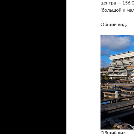
центра — 156.0
(большой и мал
Общий вид.
Общий вид.