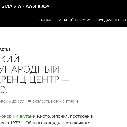
дры ИА и АР ААИ ЮФУ
ПЕРЕЙТИ К СОДЕРЖИМОМУ
ГЛАВНАЯ
УЧЕБНЫЙ КУРС 2023
ФУНДАМЕНТАЛЬНЫ
АСТЬ I
СКИЙ
УНАРОДНЫЙ
РЕНЦ-ЦЕНТР —
O.
ARCHIALEXEEV
ОСТАВИТЬ КОММЕНТАРИЙ
ионори Кикутаке.
Киото, Япония, построен в
рен в 1973 г. Общая площадь выставочного