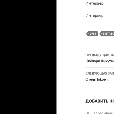
Интерьер.
Интерьер.
1966
МЕТАБ
Навигац
ПРЕДЫДУЩАЯ ЗА
по
Киёнори Кикута
записям
СЛЕДУЮЩАЯ ЗАП
Отель Tokoen.
ДОБАВИТЬ К
Ваш адрес email 