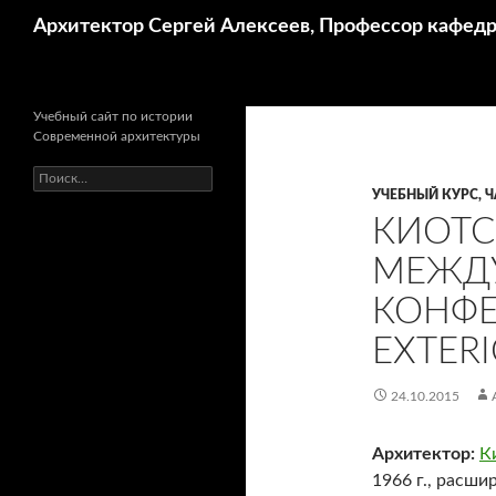
Поиск
Архитектор Сергей Алексеев, Профессор кафе
Учебный сайт по истории
Современной архитектуры
Найти:
УЧЕБНЫЙ КУРС, Ч
КИОТ
МЕЖД
КОНФЕ
EXTERI
24.10.2015
Архитектор:
К
1966 г., расши