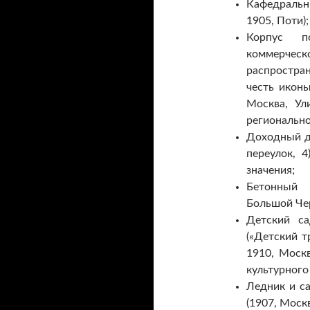
Кафедральны
1905, Поти);
Корпус п
коммерческ
распростра
честь икон
Москва, Ул
регионально
Доходный до
переулок, 4
значения;
Бетонный 
Большой Чер
Детский с
(«Детский т
1910, Москв
культурного
Ледник и с
(1907, Москв