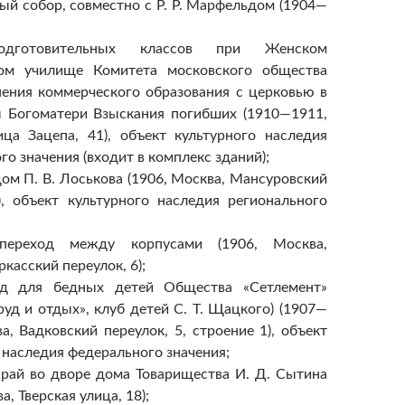
й собор, совместно с Р. Р. Марфельдом (1904—
одготовительных классов при Женском
ом училище Комитета московского общества
нения коммерческого образования с церковью в
ы Богоматери Взыскания погибших (1910—1911,
ица Зацепа, 41), объект культурного наследия
го значения (входит в комплекс зданий);
м П. В. Лоськова (1906, Москва, Мансуровский
), объект культурного наследия регионального
переход между корпусами (1906, Москва,
касский переулок, 6);
ад для бедных детей Общества «Сетлемент»
руд и отдых», клуб детей С. Т. Щацкого) (1907—
а, Вадковский переулок, 5, строение 1), объект
 наследия федерального значения;
арай во дворе дома Товарищества И. Д. Сытина
а, Тверская улица, 18);