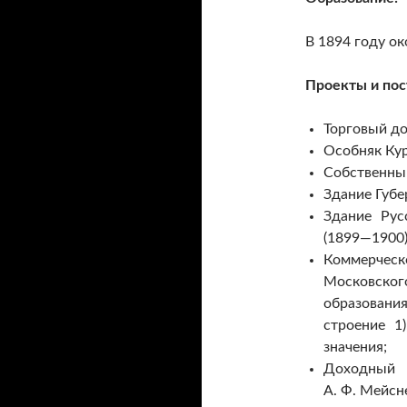
В 1894 году о
Проекты и пос
Торговый до
Особняк Кур
Собственный
Здание Губе
Здание Рус
(1899—1900)
Коммерче
Московског
образования
строение 1
значения;
Доходны
А. Ф. Мейсне