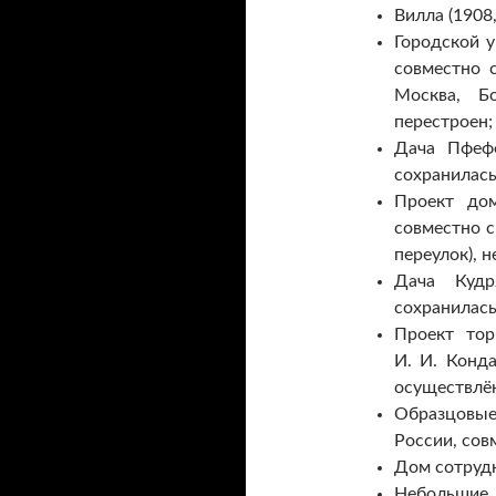
Вилла (1908
Городской у
совместно 
Москва, Б
перестроен;
Дача Пфефф
сохранилась
Проект дом
совместно с
переулок), 
Дача Кудр
сохранилась
Проект тор
И. И. Конда
осуществлё
Образцовые
России, сов
Дом сотрудн
Небольшие 