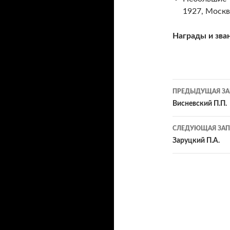
1927, Москва
Награды и зван
Навигац
ПРЕДЫДУЩАЯ ЗА
по
Висневский П.П.
записям
СЛЕДУЮЩАЯ ЗАП
Заруцкий П.А.