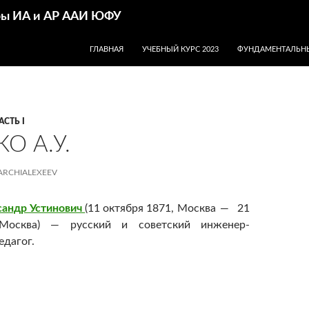
дры ИА и АР ААИ ЮФУ
ПЕРЕЙТИ К СОДЕРЖИМОМУ
ГЛАВНАЯ
УЧЕБНЫЙ КУРС 2023
ФУНДАМЕНТАЛЬНЫ
АСТЬ I
О А.У.
ARCHIALEXEEV
сандр Устинович
(11 октября 1871, Москва
— 21
Москва) — русский и советский инженер-
едагог.