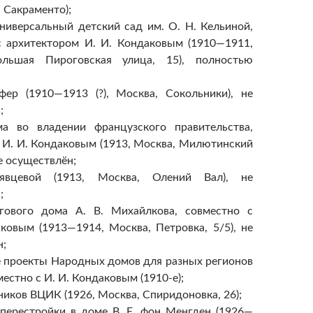
, Сакраменто);
ниверсальный детский сад им. О. Н. Кельиной,
с архитектором И. И. Кондаковым (1910—1911,
ольшая Пироговская улица, 15), полностью
ер (1910—1913 (?), Москва, Сокольники), не
;
а во владении французского правительства,
 И. И. Кондаковым (1913, Москва, Милютинский
не осуществлён;
явцевой (1913, Москва, Олений Вал), не
;
гового дома А. В. Михайлкова, совместно с
ковым (1913—1914, Москва, Петровка, 5/5), не
н;
 проекты Народных домов для разных регионов
местно с И. И. Кондаковым (1910-е);
иков ВЦИК (1926, Москва, Спиридоновка, 26);
перестройки в доме В. Е. фон Менгден (1926—