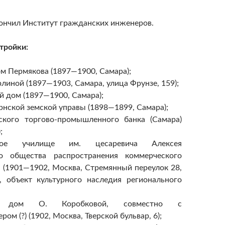
кончил Институт гражданских инженеров.
тройки:
м Пермякова (1897—1900, Самара);
линой (1897—1903, Самара, улица Фрунзе, 159);
 дом (1897—1900, Самара);
рнской земской управы (1898—1899, Самара);
ского торгово-промышленного банка (Самара)
;
ское училище им. цесаревича Алексея
о общества распространения коммерческого
 (1901—1902, Москва, Стремянный переулок 28,
), объект культурного наследия регионального
й дом О. Коробковой, совместно с
ром (?) (1902, Москва, Тверской бульвар, 6);