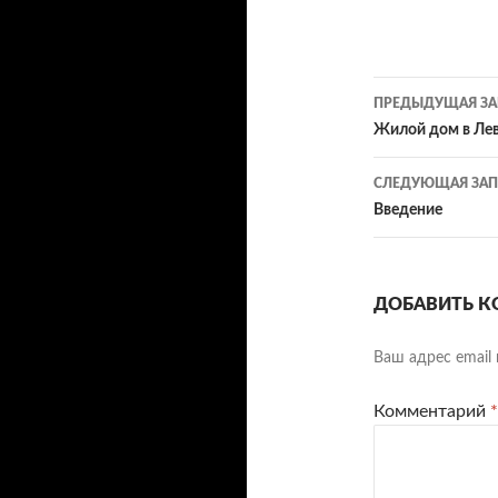
Навигац
ПРЕДЫДУЩАЯ ЗА
по
Жилой дом в Ле
записям
СЛЕДУЮЩАЯ ЗАП
Введение
ДОБАВИТЬ К
Ваш адрес email 
Комментарий
*