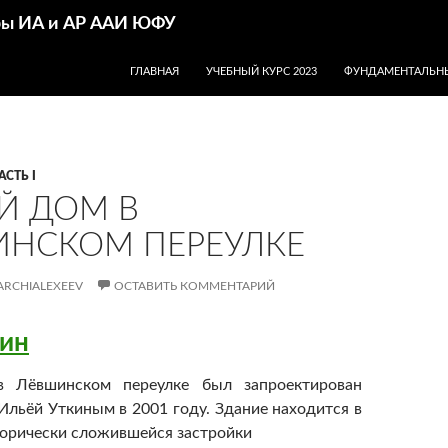
дры ИА и АР ААИ ЮФУ
ПЕРЕЙТИ К СОДЕРЖИМОМУ
ГЛАВНАЯ
УЧЕБНЫЙ КУРС 2023
ФУНДАМЕНТАЛЬНЫ
АСТЬ I
Й ДОМ В
НСКОМ ПЕРЕУЛКЕ
ARCHIALEXEEV
ОСТАВИТЬ КОММЕНТАРИЙ
кин
 Лёвшинском переулке был запроектирован
Ильёй Уткиным в 2001 году. Здание находится в
орически сложившейся застройки