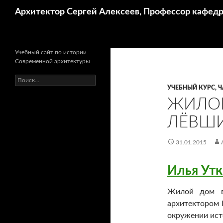
Поиск
Архитектор Сергей Алексеев, Профессор кафе
Учебный сайт по истории
Современной архитектуры
Найти:
УЧЕБНЫЙ КУРС, Ч
ЖИЛО
ЛЁВШИ
31.01.2015
Илья Ут
Жилой дом в
архитектором 
окружении ист