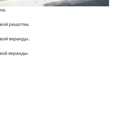
ка.
вой решотки.
вой веранды.
вой веранды.