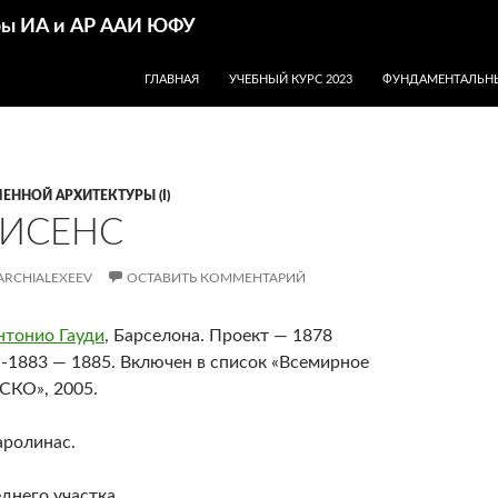
дры ИА и АР ААИ ЮФУ
ПЕРЕЙТИ К СОДЕРЖИМОМУ
ГЛАВНАЯ
УЧЕБНЫЙ КУРС 2023
ФУНДАМЕНТАЛЬНЫ
ЕННОЙ АРХИТЕКТУРЫ (I)
ИСЕНС
ARCHIALEXEEV
ОСТАВИТЬ КОММЕНТАРИЙ
нтонио Гауди
, Барселона. Проект — 1878
 -1883 — 1885. Включен в список «Всемирное
СКО», 2005.
аролинас.
еднего участка.