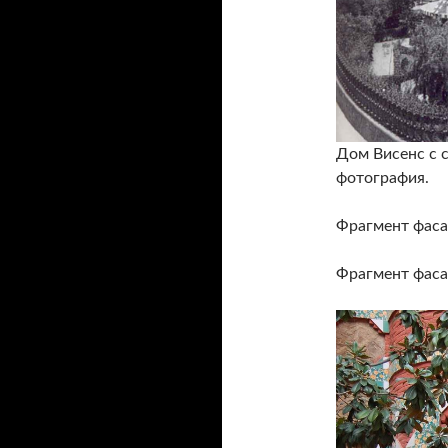
Дом Висенс с 
фотография.
Фрагмент фаса
Фрагмент фаса