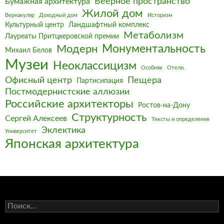
Веерное пространство
Бумажная архитектура
Жилой дом
Вернакуляр
Доходный дом
Историзм
Культурный центр
Ландшафтный комплекс
Метаболизм
Лауреаты Притцкеровской премии
Монументальность
Модерн
Михаил Белов
Музеи
Неоклассицизм
Особняк
Отели.
Офисный центр
Пещера
Партисипация
Постмодернистские аллюзии
Российские архитекторы
Ростов-на-Дону
Структурность
Сергей Алексеев
Тексты и определения
Эклектика
Университет
Японская архитектура
Найти: