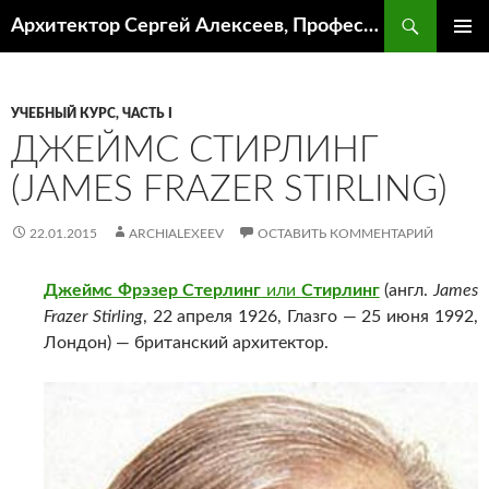
Поиск
Архитектор Сергей Алексеев, Профессор кафедры ИА и АР ААИ ЮФУ
ПЕРЕЙТИ
ОСНОВ
К
МЕНЮ
СОДЕРЖИМОМУ
УЧЕБНЫЙ КУРС, ЧАСТЬ I
ДЖЕЙМС СТИРЛИНГ
(JAMES FRAZER STIRLING)
22.01.2015
ARCHIALEXEEV
ОСТАВИТЬ КОММЕНТАРИЙ
Джеймс Фрэзер Стерлинг
или
Стирлинг
(англ.
James
Frazer Stirling
, 22 апреля 1926, Глазго — 25 июня 1992,
Лондон) — британский архитектор.