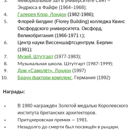
Мемориальный зал в университете Сент –
Эндрюса в Файфе (1964–1968);
Г
алерея Клор, Лондон
(1982-1986);
Ф
лорей билдинг (Florey Building) колледжа Квинс
Оксфордского
университета. Оксфорд,
Великобритания (1966-1971 г.);
Центр науки Виссеншафтсцентрум. Берлин
(1981);
Музей. Штутгарт
(1977-1983);
Музыкальная школа. Штутгарт (1987-1999);
Дом «Самолёт». Лондон
(1997)
Браун фактори комплекс
. Германия (1992)
Награды:
В 1980 награждён Золотой медалью Королевского
института британских архитекторов.
Притцкеровская премия — 1981.
Незадолго до смерти был посвящён в рыцари.