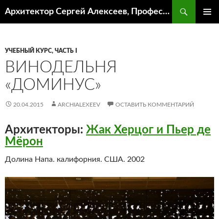
Поиск
Архитектор Сергей Алексеев, Профессор кафедры ИА и АР ААИ ЮФУ
ПЕРЕЙТИ
ОСНОВ
К
МЕНЮ
СОДЕРЖИМОМУ
УЧЕБНЫЙ КУРС, ЧАСТЬ I
ВИНОДЕЛЬНЯ
«ДОМИНУС»
20.04.2015
ARCHIALEXEEV
ОСТАВИТЬ КОММЕНТАРИЙ
Архитекторы:
Жак Херцог и Пьер де
Мёрон
Долина Напа. калифорния. США. 2002