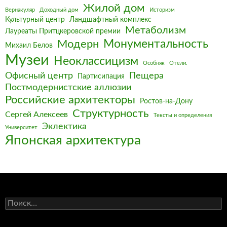
Жилой дом
Вернакуляр
Доходный дом
Историзм
Культурный центр
Ландшафтный комплекс
Метаболизм
Лауреаты Притцкеровской премии
Монументальность
Модерн
Михаил Белов
Музеи
Неоклассицизм
Особняк
Отели.
Офисный центр
Пещера
Партисипация
Постмодернистские аллюзии
Российские архитекторы
Ростов-на-Дону
Структурность
Сергей Алексеев
Тексты и определения
Эклектика
Университет
Японская архитектура
Найти: