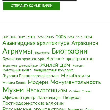
2006
2001
2005
2014
1960
1966
1997
2004
2009
2010
Авангардная архитектура
Атракцион
Биографии
Атриумы
Библиотека
Веерное пространство
Бумажная архитектура
Жилой дом
Вернакуляр
Доходный дом
Историзм
Культурный центр
Ландшафтный комплекс
Метаболизм
Лауреаты Притцкеровской премии
Монументальность
Модерн
Михаил Белов
Музеи
Неоклассицизм
Особняк
Отели.
Офисный центр
Пещера
Партисипация
Постмодернистские аллюзии
Российские архитекторы