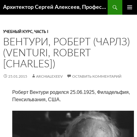
Поиск
Архитектор Сергей Алексеев, Профессор кафедры ИА и АР ААИ ЮФУ
ПЕРЕЙТИ
ОСНОВ
К
МЕНЮ
СОДЕРЖИМОМУ
УЧЕБНЫЙ КУРС, ЧАСТЬ I
ВЕНТУРИ, РОБЕРТ (ЧАРЛЗ)
(VENTURI, ROBERT
[CHARLES])
25.01.2015
ARCHIALEXEEV
ОСТАВИТЬ КОММЕНТАРИЙ
Роберт Вентури
родился 25.06.1925, Филадельфия,
Пенсильвания, США
.