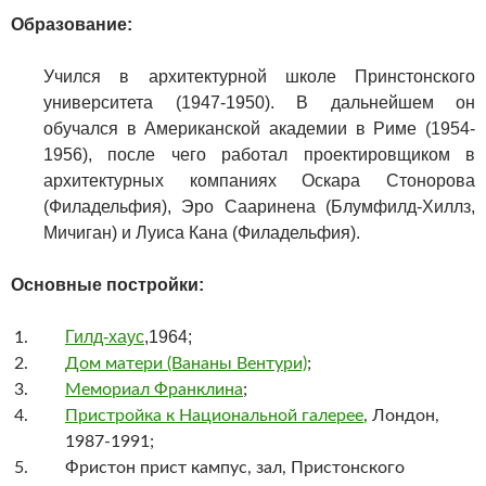
Образование:
Учился в архитектурной школе Принстонского
университета (1947-1950). В дальнейшем он
обучался в Американской академии в Риме (1954-
1956), после чего работал проектировщиком в
архитектурных компаниях Оскара Стонорова
(Филадельфия), Эро Сааринена (Блумфилд-Хиллз,
Мичиган) и Луиса Кана (Филадельфия).
Основные постройки:
Гилд-хаус
,1964;
Дом матери (Вананы Вентури)
;
Мемориал Франклина
;
Пристройка к Национальной галерее
, Лондон,
1987-1991;
Фристон прист кампус, зал, Пристонского