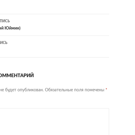
ия
ПИСЬ
Бэй Юймин)
ИСЬ
ОММЕНТАРИЙ
не будет опубликован.
Обязательные поля помечены
*