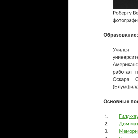
Роберту Ве
фотографи
Образование:
Учился 
университ
Американс
работал п
Оскара С
(Блумфилд-
Основные по
Гилд-ха
Дом мат
Мемори