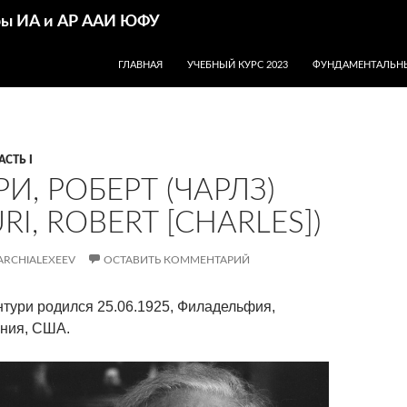
дры ИА и АР ААИ ЮФУ
ПЕРЕЙТИ К СОДЕРЖИМОМУ
ГЛАВНАЯ
УЧЕБНЫЙ КУРС 2023
ФУНДАМЕНТАЛЬНЫ
АСТЬ I
И, РОБЕРТ (ЧАРЛЗ)
RI, ROBERT [CHARLES])
ARCHIALEXEEV
ОСТАВИТЬ КОММЕНТАРИЙ
нтури
родился 25.06.1925, Филадельфия,
ания, США
.