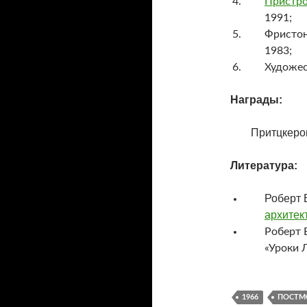
Пристро
1991;
Фристон
1983;
Художес
Награды:
Притцкеро
Литература:
Роберт 
архитект
Роберт 
«Уроки Л
1966
ПОСТМ