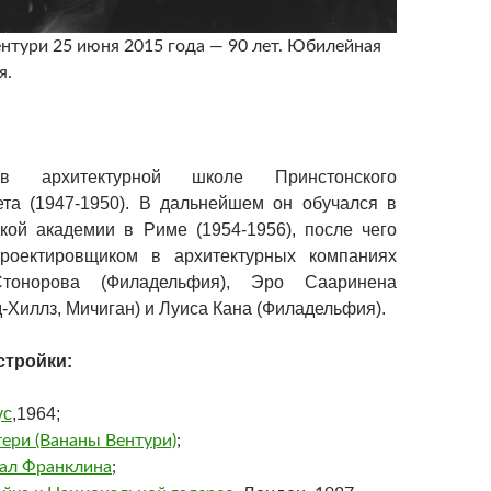
нтури 25 июня 2015 года — 90 лет. Юбилейная
я.
в архитектурной школе Принстонского
ета (1947-1950). В дальнейшем он обучался в
кой академии в Риме (1954-1956), после чего
роектировщиком в архитектурных компаниях
тонорова (Филадельфия), Эро Сааринена
Хиллз, Мичиган) и Луиса Кана (Филадельфия).
стройки:
ус
,1964;
ери (Вананы Вентури)
;
ал Франклина
;