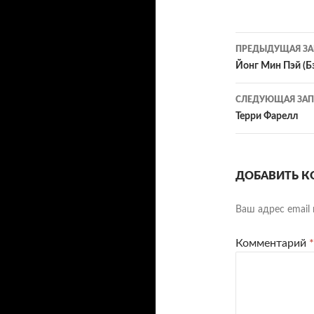
Навигац
ПРЕДЫДУЩАЯ ЗА
по
Йонг Мин Пэй (
записям
СЛЕДУЮЩАЯ ЗАП
Терри Фарелл
ДОБАВИТЬ К
Ваш адрес email 
Комментарий
*