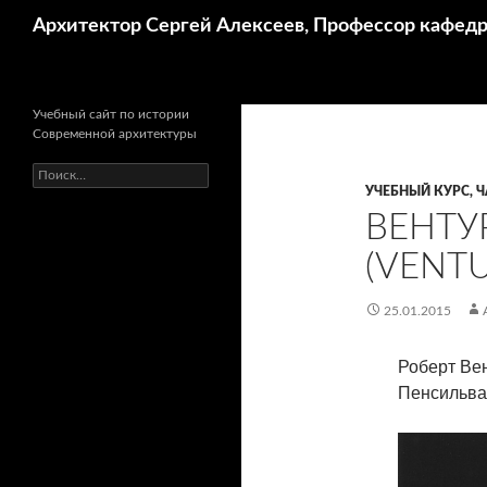
Поиск
Архитектор Сергей Алексеев, Профессор кафе
Учебный сайт по истории
Современной архитектуры
Найти:
УЧЕБНЫЙ КУРС, Ч
ВЕНТУР
(VENTU
25.01.2015
Роберт Ве
Пенсильв