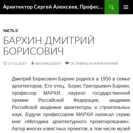
Поиск
Архитектор Сергей Алексеев, Профессор кафедры ИА и АР ААИ ЮФУ
ПЕРЕЙТИ
ОСНОВ
К
МЕНЮ
СОДЕРЖИМОМУ
ЧАСТЬ II
БАРХИН ДМИТРИЙ
БОРИСОВИЧ
27.01.2015
ARCHIALEXEEV
ОСТАВИТЬ КОММЕНТАРИЙ
Дмитрий Борисович Бархин родился в 1950 в семье
архитекторов.
Его
отец, Борис Григорьевич Бархин,
профессор МАРХИ, лауреат государственной
премии Российской Федерации, академик
Российской академии архитектуры и строительных
наук. Будучи профессором МАРХИ написал серию
книг «Методика архитектурного проектирования».
Автор многих известных проектов, в том числе музей