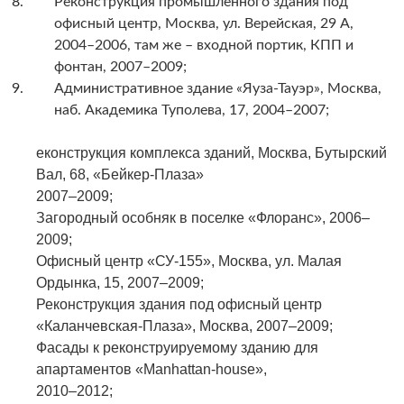
Реконструкция промышленного здания
под
офисный центр, Москва, ул. Верейская,
29 А,
2004–2006, там же – входной портик,
КПП и
фонтан, 2007–2009
;
Административное здание «Яуза-Тауэр»,
Москва,
наб. Академика Туполева, 17,
2004–2007
;
еконструкция комплекса зданий, Москва,
Бутырский
Вал, 68, «Бейкер-Плаза»
2007–2009
;
Загородный особняк в поселке «Флоранс»,
2006–
2009
;
Офисный центр «СУ-155», Москва,
ул. Малая
Ордынка, 15, 2007–2009
;
Реконструкция здания под офисный центр
«Каланчевская-Плаза», Москва, 2007–2009
;
Фасады к реконструируемому зданию
для
апартаментов «Manhattan-house»,
2010–2012
;