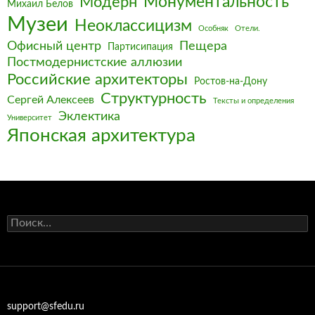
Монументальность
Модерн
Михаил Белов
Музеи
Неоклассицизм
Особняк
Отели.
Офисный центр
Пещера
Партисипация
Постмодернистские аллюзии
Российские архитекторы
Ростов-на-Дону
Структурность
Сергей Алексеев
Тексты и определения
Эклектика
Университет
Японская архитектура
Найти:
support@sfedu.ru