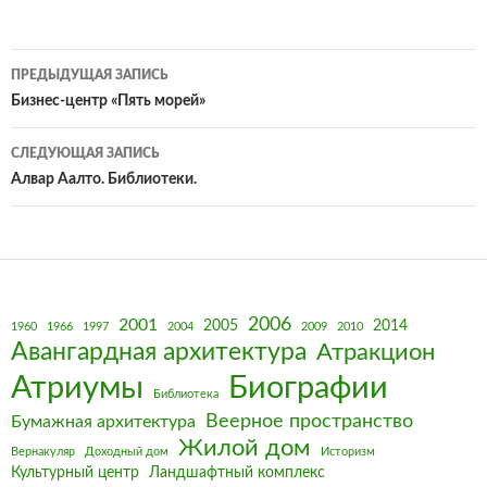
Навигация
ПРЕДЫДУЩАЯ ЗАПИСЬ
по
Бизнес-центр «Пять морей»
записям
СЛЕДУЮЩАЯ ЗАПИСЬ
Алвар Аалто. Библиотеки.
2006
2001
2005
2014
1960
1966
1997
2004
2009
2010
Авангардная архитектура
Атракцион
Биографии
Атриумы
Библиотека
Веерное пространство
Бумажная архитектура
Жилой дом
Вернакуляр
Доходный дом
Историзм
Культурный центр
Ландшафтный комплекс