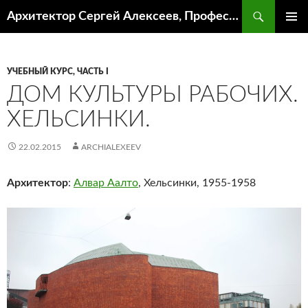
Поиск
Архитектор Сергей Алексеев, Профессор кафедры ИА и АР ААИ ЮФУ
ПЕРЕЙТИ
ОСНОВ
К
МЕНЮ
СОДЕРЖИМОМУ
УЧЕБНЫЙ КУРС, ЧАСТЬ I
ДОМ КУЛЬТУРЫ РАБОЧИХ.
ХЕЛЬСИНКИ.
22.02.2015
ARCHIALEXEEV
Архитектор
:
Алвар Аалто
, Хельсинки, 1955-1958