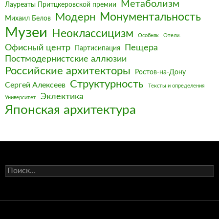
Метаболизм
Лауреаты Притцкеровской премии
Монументальность
Модерн
Михаил Белов
Музеи
Неоклассицизм
Особняк
Отели.
Офисный центр
Пещера
Партисипация
Постмодернистские аллюзии
Российские архитекторы
Ростов-на-Дону
Структурность
Сергей Алексеев
Тексты и определения
Эклектика
Университет
Японская архитектура
Найти: