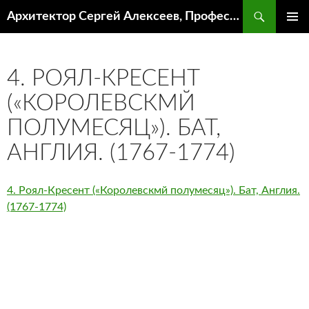
Поиск
Архитектор Сергей Алексеев, Профессор кафедры ИА и АР ААИ ЮФУ
ПЕРЕЙТИ
ОСНОВ
К
МЕНЮ
СОДЕРЖИМОМУ
4. РОЯЛ-КРЕСЕНТ
(«КОРОЛЕВСКМЙ
ПОЛУМЕСЯЦ»). БАТ,
АНГЛИЯ. (1767-1774)
4. Роял-Кресент («Королевскмй полумесяц»). Бат, Англия.
(1767-1774)