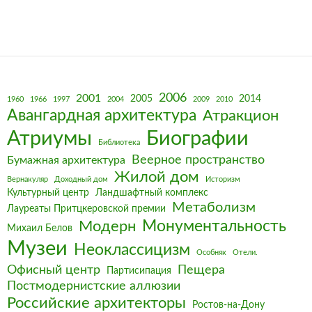
2006
2001
2005
2014
1960
1966
1997
2004
2009
2010
Авангардная архитектура
Атракцион
Биографии
Атриумы
Библиотека
Веерное пространство
Бумажная архитектура
Жилой дом
Вернакуляр
Доходный дом
Историзм
Культурный центр
Ландшафтный комплекс
Метаболизм
Лауреаты Притцкеровской премии
Монументальность
Модерн
Михаил Белов
Музеи
Неоклассицизм
Особняк
Отели.
Офисный центр
Пещера
Партисипация
Постмодернистские аллюзии
Российские архитекторы
Ростов-на-Дону