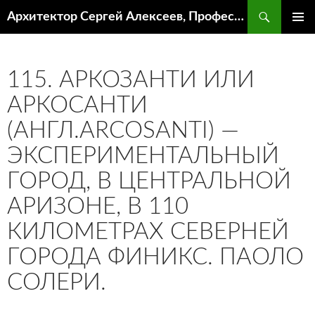
Поиск
Архитектор Сергей Алексеев, Профессор кафедры ИА и АР ААИ ЮФУ
ПЕРЕЙТИ
ОСНОВ
К
МЕНЮ
СОДЕРЖИМОМУ
115. АРКОЗАНТИ ИЛИ
АРКОСАНТИ
(АНГЛ.ARCOSANTI) —
ЭКСПЕРИМЕНТАЛЬНЫЙ
ГОРОД, В ЦЕНТРАЛЬНОЙ
АРИЗОНЕ, В 110
КИЛОМЕТРАХ СЕВЕРНЕЙ
ГОРОДА ФИНИКС. ПАОЛО
СОЛЕРИ.