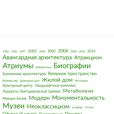
2006
2001
2005
2014
1960
1966
1997
2004
2009
2010
Авангардная архитектура
Атракцион
Биографии
Атриумы
Библиотека
Веерное пространство
Бумажная архитектура
Жилой дом
Вернакуляр
Доходный дом
Историзм
Культурный центр
Ландшафтный комплекс
Метаболизм
Лауреаты Притцкеровской премии
Монументальность
Модерн
Михаил Белов
Музеи
Неоклассицизм
Особняк
Отели.
Офисный центр
Пещера