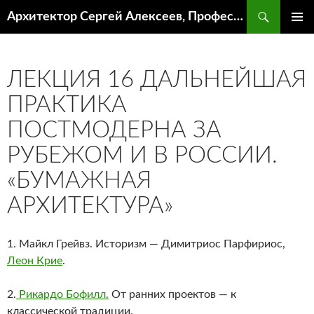
Поиск
Архитектор Сергей Алексеев, Профессор кафедры ИА и АР ААИ ЮФУ
ПЕРЕЙТИ
ОСНОВ
К
МЕНЮ
СОДЕРЖИМОМУ
ЛЕКЦИЯ 16 ДАЛЬНЕЙШАЯ
ПРАКТИКА
ПОСТМОДЕРНА ЗА
РУБЕЖОМ И В РОССИИ.
«БУМАЖНАЯ
АРХИТЕКТУРА»
1. Майкл Грейвз. Историзм — Димитриос Парфириос,
Леон Крие
.
2.
Рикардо Бофилл.
От ранних проектов — к
классической традиции.