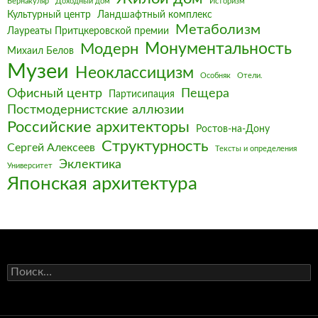
Вернакуляр
Доходный дом
Историзм
Культурный центр
Ландшафтный комплекс
Метаболизм
Лауреаты Притцкеровской премии
Монументальность
Модерн
Михаил Белов
Музеи
Неоклассицизм
Особняк
Отели.
Офисный центр
Пещера
Партисипация
Постмодернистские аллюзии
Российские архитекторы
Ростов-на-Дону
Структурность
Сергей Алексеев
Тексты и определения
Эклектика
Университет
Японская архитектура
Найти: