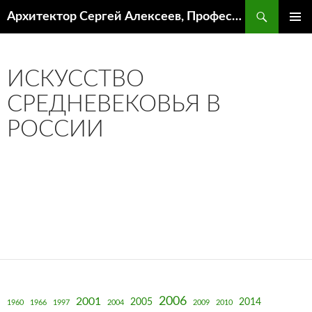
Поиск
Архитектор Сергей Алексеев, Профессор кафедры ИА и АР ААИ ЮФУ
ПЕРЕЙТИ
ОСНОВ
К
МЕНЮ
СОДЕРЖИМОМУ
ИСКУССТВО
СРЕДНЕВЕКОВЬЯ В
РОССИИ
2006
2001
2005
2014
1960
1966
1997
2004
2009
2010