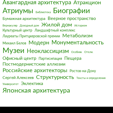
Авангардная архитектура
Атракцион
Биографии
Атриумы
Библиотека
Веерное пространство
Бумажная архитектура
Жилой дом
Вернакуляр
Доходный дом
Историзм
Культурный центр
Ландшафтный комплекс
Метаболизм
Лауреаты Притцкеровской премии
Монументальность
Модерн
Михаил Белов
Музеи
Неоклассицизм
Особняк
Отели.
Офисный центр
Пещера
Партисипация
Постмодернистские аллюзии
Российские архитекторы
Ростов-на-Дону
Структурность
Сергей Алексеев
Тексты и определения
Эклектика
Университет
Японская архитектура