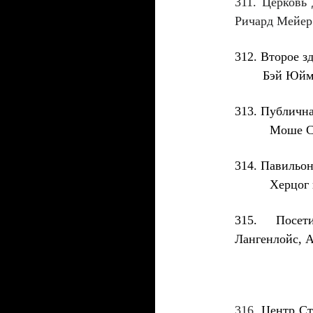
311
. Церковь
Ричард Мейер
312
.
Второе з
Бэй Юй
313
. Публичн
Моше Са
314
. Павиль
Херцог и 
315
. Посет
Лангенлойс, 
316
.
Центр Ст