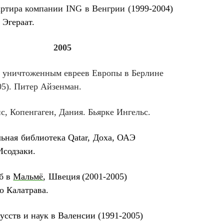
ртира компании ING в Венгрии (
1999-2004)
гераат.
2005
 уничтоженным евреев Европы в Берлине
). Питер А
йзенман.
ис, Копенгаген, Дания.
Бьярке Ингельс.
альная библиотека Qatar, Доха, ОАЭ
Исодзаки.
ёб в
Мальмё
,
Швеция
(2001-2005)
алатрава.
кусств и наук
в Валенсии (1991-2005)