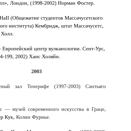
лл», Лондон, (1998-2002) Норман Фостер.
 HaII (Общежитие студентов Массачусетского
кого
института) Кембридж, штат Массачусетс,
 Холл.
 – Европейский центр вулканологии. Сент-Урс,
4-199, 2002) Ханс Холяйн.
2003
тный зал Тенерифе (1997-2003) Сантьяго
ус — музей современного искусства в Граце,
р Кук,
Колин Фурнье.