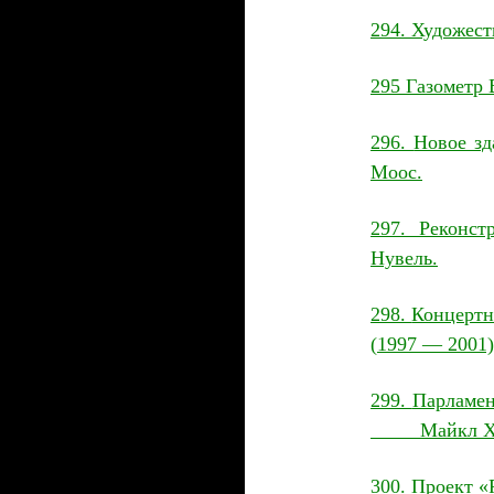
2
94
.
Художест
2
95
Газометр 
2
96
.
Новое зд
Моос.
2
97
. Реконст
Нувель.
2
98
.
Концертн
(
1997
—
2001
299
.
Парламен
Майкл Хо
300
. Проект «