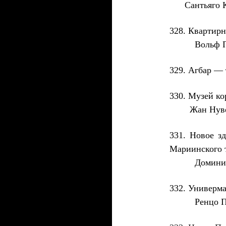
Сантьяго Ка
328
. Кварти
Вольф Пр
329
. Агбар — 
330
. Музей
Жан Нуве
331
.
Новое з
Мариинского 
Доминик 
332
. У
ниверм
Ренцо П