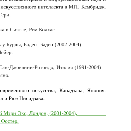
й
искусственного интеллекта
в
MIT,
Кембридж,
ери.
ка в Сиэтле, Р
е
м Колхас.
фрау Бурды, Баден -Баден (2002-2004)
йер.
Сан-Джованни-Ротондо
,
Италия
(
1991-2004)
но.
овременного искусства, Канадзава, Япония.
ма
и
Рюэ Нисидзава.
рёб Мэри Экс, Лондон, (2001-2004),
остер.