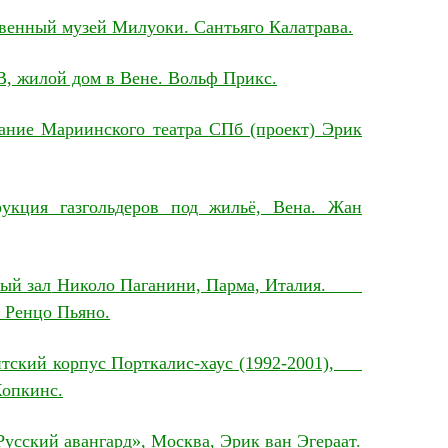
венный музей Милуоки.
Сантьяго Калатрава.
В, жилой дом в Вене. Вольф Прикс.
ание Мариинского театра
СПб (проект) Эрик
рукция газгольдеров под жильё, Вена. Жан
ый зал
Николо Паганини, Парма, Италия.
)
Ренцо Пьяно.
тский корпус Порткалис-хаус (1992-2001),
пкинс.
Русский авангард», Москва, Эрик ван Эгераат.