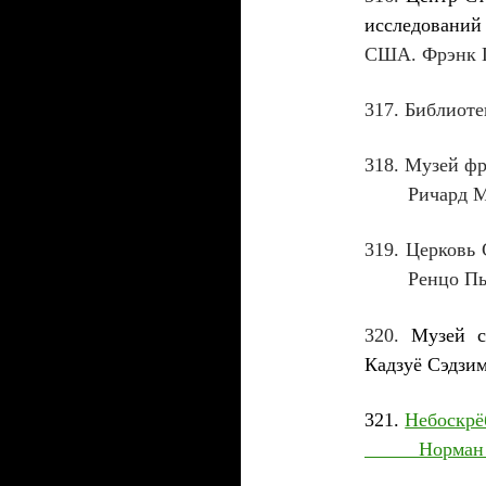
исследовани
США. Фрэнк Г
317
. Библиоте
318
. Музей 
Ричард Ме
319
. Церковь
Ренцо Пья
Музей с
320
.
Кадзуё Сэдзи
321
.
Небоск
Норман Ф