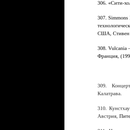
306
.
«Сити-хо
307
. Simmons
технологичес
США, Стивен
308
. Vulcania
Франция,
(199
309
. Концер
Калатрава.
310
. Кунстха
Австрия,
Пите