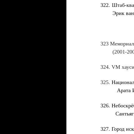
322
.
Штаб-ква
Эрик ван Э
323
Мемориал
(2001-2005
324
.
VM
хаус
325
.
Национ
Арата 
326
. Небоскр
Сантьяго К
327
.
Город ис