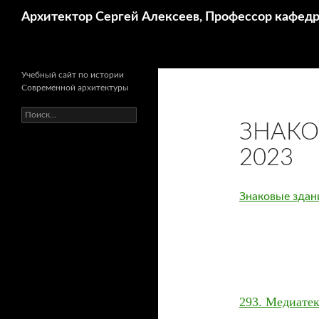
Поиск
Архитектор Сергей Алексеев, Профессор кафе
Учебный сайт по истории
Современной архитектуры
Найти:
ЗНАКО
2023
Знаковые здан
2
93
. Медиатек