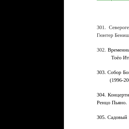
301
. Северог
Гюнтер Бениш
302
.
Временн
Тоёо Ит
303
.
Собор Бо
(1996-200
304
. Концертн
Ренцо Пьяно.
305
. Садовый