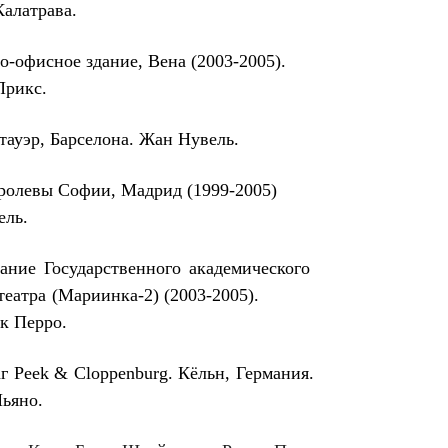
латрава.
рно-офисное здание, Вена (2003-2005).
икс.
тауэр, Барселона.
Жан Нувель.
 королевы Софии, Мадрид (1999-2005)
ль.
дание Государственного академического
театра
(Мариинка-2)
(2003-2005).
Перро.
аг Peek & Cloppenburg. Кёльн, Германия.
ьяно.