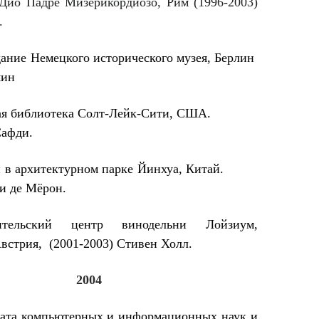
 Дио Падре Мизерикордиозо, Рим (1996-2003)
.
дание Немецкого исторического музея,
Берлин
мин
ая библиотека Солт-Лейк-Сити,
США.
фди.
он в архитектурном парке Йинхуа, Китай.
де Мёрон.
ительский центр винодельни Лойзиум,
Австрия,
(2001-2003) Стивен Холл.
2004
ата компьютерных и информационных наук и