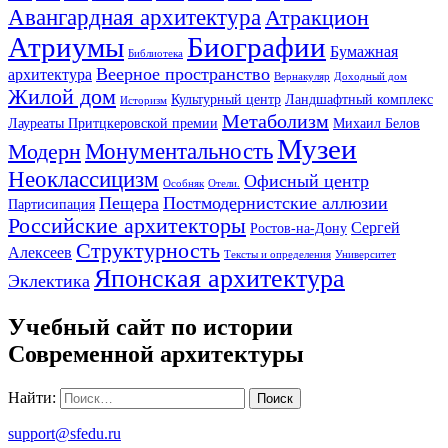
Авангардная архитектура
Атракцион
Атриумы
Биографии
Бумажная
Библиотека
Веерное пространство
архитектура
Вернакуляр
Доходный дом
Жилой дом
Культурный центр
Ландшафтный комплекс
Историзм
Метаболизм
Лауреаты Притцкеровской премии
Михаил Белов
Музеи
Монументальность
Модерн
Неоклассицизм
Офисный центр
Особняк
Отели.
Пещера
Постмодернистские аллюзии
Партисипация
Российские архитекторы
Сергей
Ростов-на-Дону
Структурность
Алексеев
Тексты и определения
Университет
Японская архитектура
Эклектика
Учебный сайт по истории
Современной архитектуры
Найти:
support@sfedu.ru