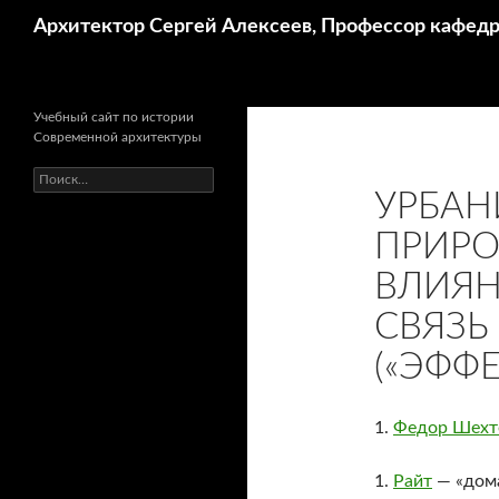
Поиск
Архитектор Сергей Алексеев, Профессор кафе
Учебный сайт по истории
Современной архитектуры
Найти:
УРБАН
ПРИРО
ВЛИЯН
СВЯЗЬ
(«ЭФФЕ
1.
Федор Шехт
1.
Райт
— «дома