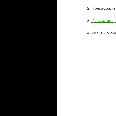
2. Прерафаэли
3.
Искусство с
4. Уильям Мор