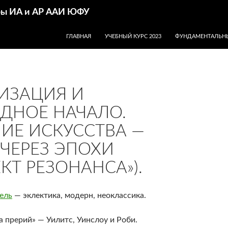
дры ИА и АР ААИ ЮФУ
ПЕРЕЙТИ К СОДЕРЖИМОМУ
ГЛАВНАЯ
УЧЕБНЫЙ КУРС 2023
ФУНДАМЕНТАЛЬНЫ
ИЗАЦИЯ И
ДНОЕ НАЧАЛО.
ИЕ ИСКУССТВА —
 ЧЕРЕЗ ЭПОХИ
КТ РЕЗОНАНСА»).
ель
— эклектика, модерн, неоклассика.
 прерий» — Уилитс, Уинслоу и Роби.